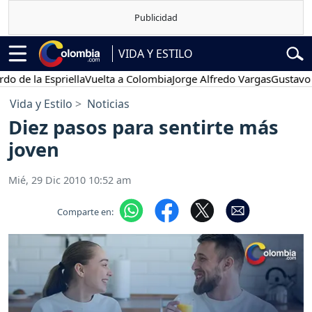
VIDA Y ESTILO
la Espriella
Vuelta a Colombia
Jorge Alfredo Vargas
Gustavo Petro
Vida y Estilo
Noticias
Diez pasos para sentirte más
joven
Mié, 29 Dic 2010 10:52 am
Comparte en: