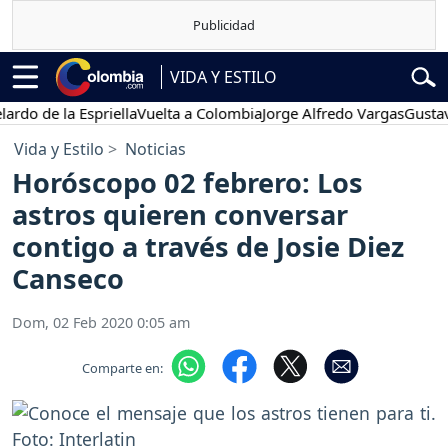
VIDA Y ESTILO
e la Espriella
Vuelta a Colombia
Jorge Alfredo Vargas
Gustavo Pet
Vida y Estilo
Noticias
Horóscopo 02 febrero: Los
astros quieren conversar
contigo a través de Josie Diez
Canseco
Dom, 02 Feb 2020 0:05 am
Comparte en: