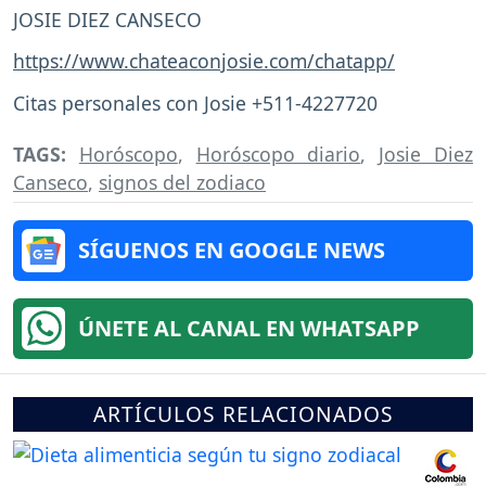
JOSIE DIEZ CANSECO
https://www.chateaconjosie.com/chatapp/
Citas personales con Josie +511-4227720
TAGS:
Horóscopo
,
Horóscopo diario
,
Josie Diez
Canseco
,
signos del zodiaco
SÍGUENOS EN GOOGLE NEWS
ÚNETE AL CANAL EN WHATSAPP
ARTÍCULOS RELACIONADOS