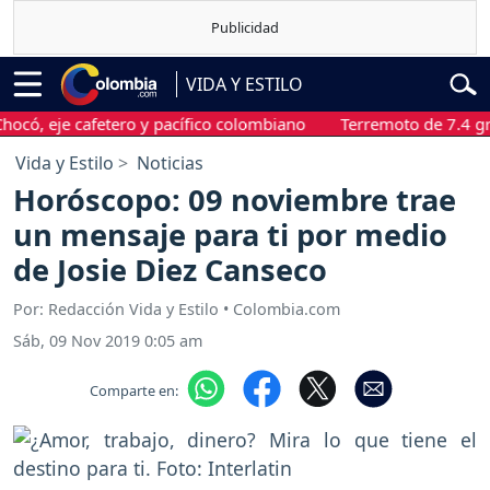
VIDA Y ESTILO
eje cafetero y pacífico colombiano
Terremoto de 7.4 grados s
Vida y Estilo
Noticias
Horóscopo: 09 noviembre trae
un mensaje para ti por medio
de Josie Diez Canseco
Por: Redacción Vida y Estilo • Colombia.com
Sáb, 09 Nov 2019 0:05 am
Comparte en: