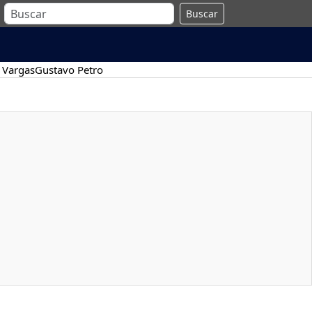
Buscar
 Vargas
Gustavo Petro