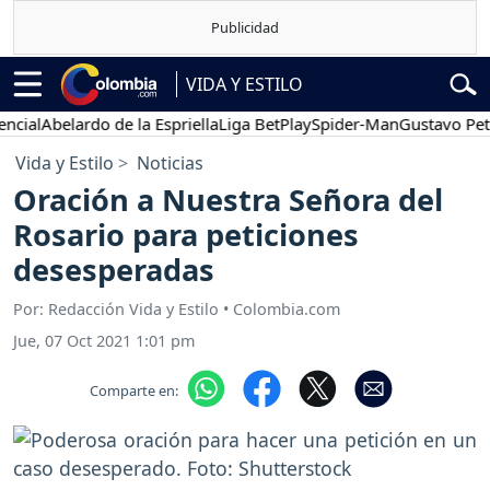
VIDA Y ESTILO
l
Abelardo de la Espriella
Liga BetPlay
Spider-Man
Gustavo Petro
Vida y Estilo
Noticias
Oración a Nuestra Señora del
Rosario para peticiones
desesperadas
Por: Redacción Vida y Estilo • Colombia.com
Jue, 07 Oct 2021 1:01 pm
Comparte en: