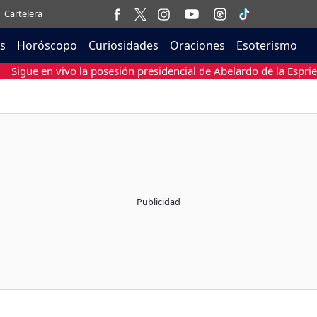
Cartelera
as
Horóscopo
Curiosidades
Oraciones
Esoterismo
Sigue en vivo la posesión presidencial de Abelardo de la Esprie