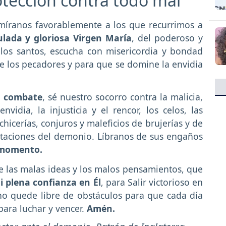
otección contra todo mal
, míranos favorablemente a los que recurrimos a
ulada y gloriosa Virgen María
, del poderoso y
los santos, escucha con misericordia y bondad
e los pecadores y para que se domine la envidia
l combate
, sé nuestro socorro contra la malicia,
nvidia, la injusticia y el rencor, los celos, las
chicerías, conjuros y maleficios de brujerías y de
entaciones del demonio. Líbranos de sus engaños
momento.
 las malas ideas y los malos pensamientos, que
i plena confianza en Él
, para Salir victorioso en
no quede libre de obstáculos para que cada día
 para luchar y vencer.
Amén.