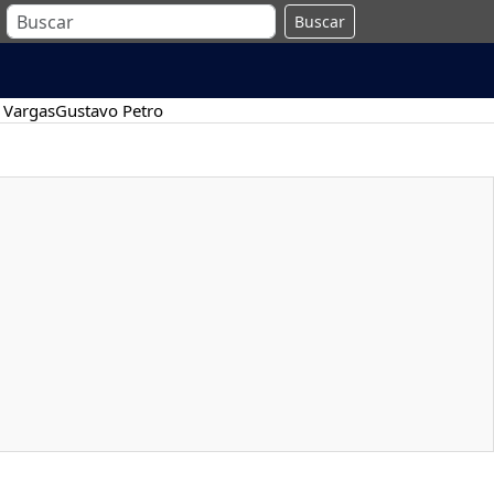
Buscar
 Vargas
Gustavo Petro