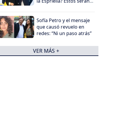
la Espriella? Estos serán
los canales que la
transmitirán
Sofía Petro y el mensaje
que causó revuelo en
redes: “Ni un paso atrás”
VER MÁS +