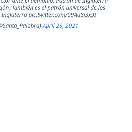
ector ante el demonio. Patrón de Inglaterra
gón. También es el patrón universal de los
n Inglaterra
pic.twitter.com/09Aa8j3x9I
(@Santa_Palabra)
April 23, 2021