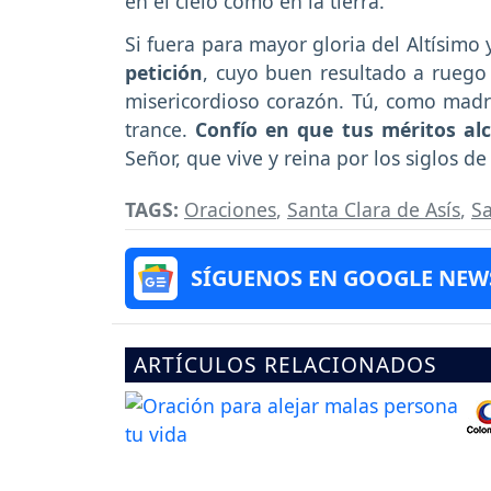
en el cielo como en la tierra.
Si fuera para mayor gloria del Altísimo
petición
, cuyo buen resultado a ruego
misericordioso corazón. Tú, como madre
trance.
Confío en que tus méritos al
Señor, que vive y reina por los siglos de
TAGS:
Oraciones
,
Santa Clara de Asís
,
S
SÍGUENOS EN GOOGLE NEW
ARTÍCULOS RELACIONADOS