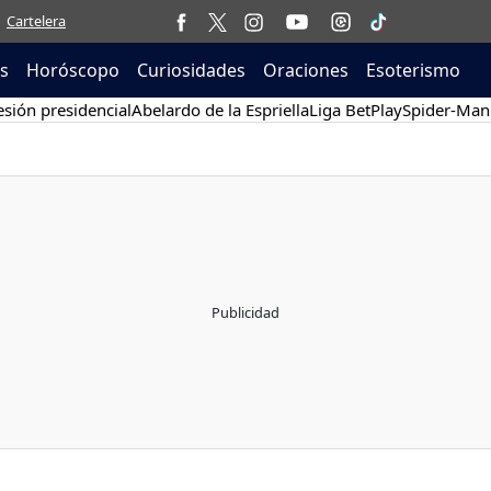
Cartelera
as
Horóscopo
Curiosidades
Oraciones
Esoterismo
sión presidencial
Abelardo de la Espriella
Liga BetPlay
Spider-Man