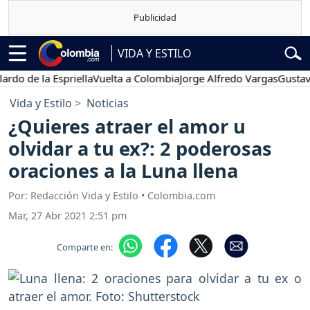
VIDA Y ESTILO
e la Espriella
Vuelta a Colombia
Jorge Alfredo Vargas
Gustavo Pet
Vida y Estilo
Noticias
¿Quieres atraer el amor u
olvidar a tu ex?: 2 poderosas
oraciones a la Luna llena
Por: Redacción Vida y Estilo • Colombia.com
Mar, 27 Abr 2021 2:51 pm
Comparte en: