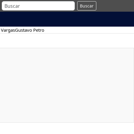
Buscar
 Vargas
Gustavo Petro