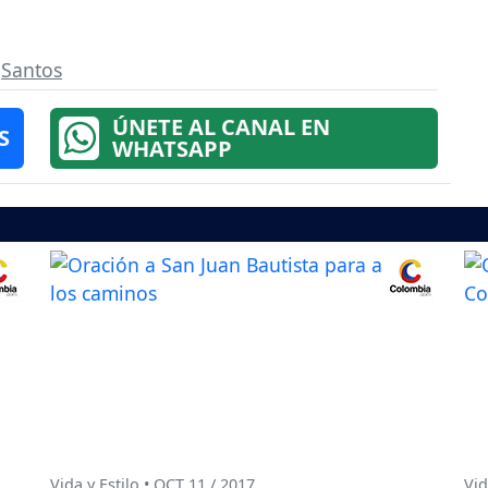
,
Santos
ÚNETE AL CANAL EN
S
WHATSAPP
Vida y Estilo • OCT 11 / 2017
Vid