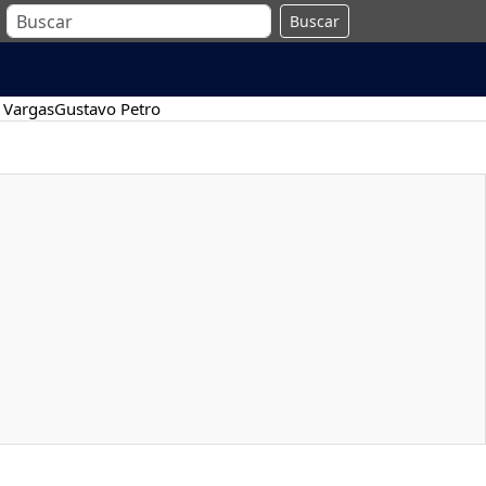
Buscar
 Vargas
Gustavo Petro