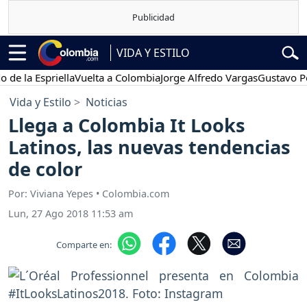
VIDA Y ESTILO
priella
Vuelta a Colombia
Jorge Alfredo Vargas
Gustavo Petro
Po
Vida y Estilo
Noticias
Llega a Colombia It Looks
Latinos, las nuevas tendencias
de color
Por: Viviana Yepes • Colombia.com
Lun, 27 Ago 2018 11:53 am
Comparte en: