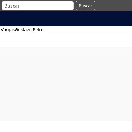
Buscar
 Vargas
Gustavo Petro