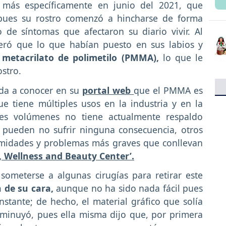
 más específicamente en junio del 2021, que
 pues su rostro comenzó a hincharse de forma
 de síntomas que afectaron su diario vivir. Al
eró que lo que habían puesto en sus labios y
o
metacrilato de polimetilo (PMMA),
lo que le
stro.
da a conocer en su
portal web
que el PMMA es
ue tiene múltiples usos en la industria y en la
es volúmenes no tiene actualmente respaldo
s pueden no sufrir ninguna consecuencia, otros
rmidades y problemas más graves que conllevan
a, Wellness and Beauty Center’.
ometerse a algunas cirugías para retirar este
 de su cara,
aunque no ha sido nada fácil pues
stante; de hecho, el material gráfico que solía
sminuyó, pues ella misma dijo que, por primera