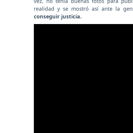
vez, no tenía buenas fotos para pub
realidad y se mostró así ante la gen
conseguir justicia.