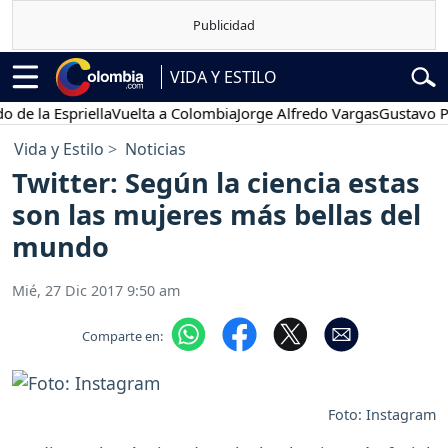
VIDA Y ESTILO
a Espriella
Vuelta a Colombia
Jorge Alfredo Vargas
Gustavo Petro
Vida y Estilo
Noticias
Twitter: Según la ciencia estas
son las mujeres más bellas del
mundo
Mié, 27 Dic 2017 9:50 am
Comparte en:
Foto: Instagram