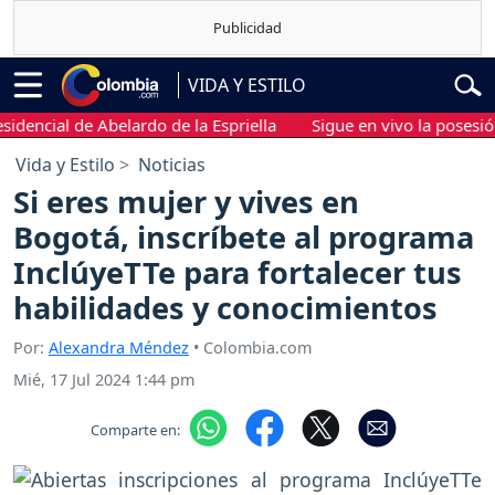
VIDA Y ESTILO
cial de Abelardo de la Espriella
Sigue en vivo la posesión pre
Vida y Estilo
Noticias
Si eres mujer y vives en
Bogotá, inscríbete al programa
InclúyeTTe para fortalecer tus
habilidades y conocimientos
Por:
Alexandra Méndez
• Colombia.com
Mié, 17 Jul 2024 1:44 pm
Comparte en: