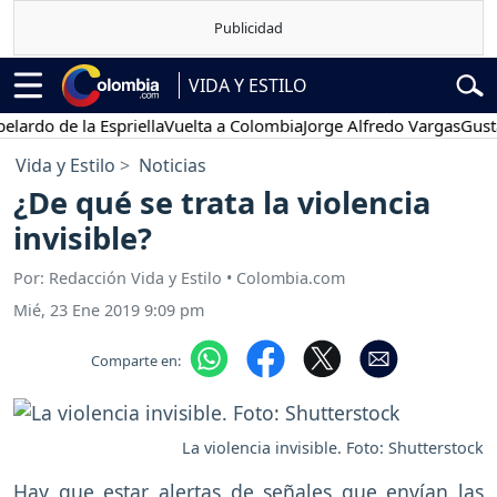
VIDA Y ESTILO
 de la Espriella
Vuelta a Colombia
Jorge Alfredo Vargas
Gustavo Pe
Vida y Estilo
Noticias
¿De qué se trata la violencia
invisible?
Por: Redacción Vida y Estilo • Colombia.com
Mié, 23 Ene 2019 9:09 pm
Comparte en:
La violencia invisible. Foto: Shutterstock
Hay que estar alertas de señales que envían las