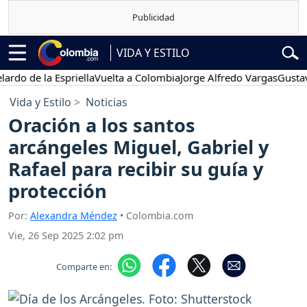
VIDA Y ESTILO
e la Espriella
Vuelta a Colombia
Jorge Alfredo Vargas
Gustavo Pet
Vida y Estilo
Noticias
Oración a los santos
arcángeles Miguel, Gabriel y
Rafael para recibir su guía y
protección
Por:
Alexandra Méndez
• Colombia.com
Vie, 26 Sep 2025 2:02 pm
Comparte en: