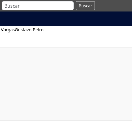
Buscar
 Vargas
Gustavo Petro