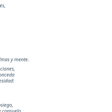
es,
almas y mente.
ciones,
conceda
esidad:
osiego,
y consuelo,