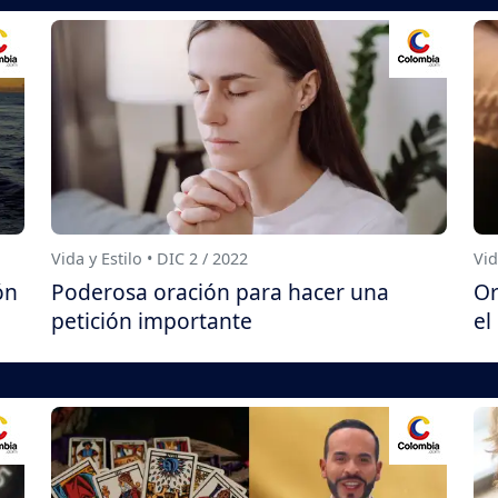
Vida y Estilo • DIC 2 / 2022
Vid
ón
Poderosa oración para hacer una
Or
petición importante
el