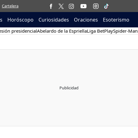
Cartelera
as
Horóscopo
Curiosidades
Oraciones
Esoterismo
sión presidencial
Abelardo de la Espriella
Liga BetPlay
Spider-Man