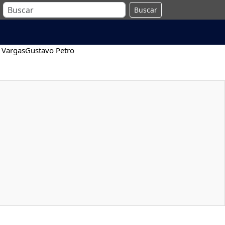
Buscar
 Vargas
Gustavo Petro