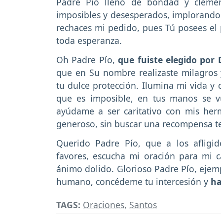
Padre Pío lleno de bondad y clemenc
imposibles y desesperados, implorando 
rechaces mi pedido, pues Tú posees el 
toda esperanza.
Oh Padre Pío,
que fuiste elegido por 
que en Su nombre realizaste milagros y
tu dulce protección. Ilumina mi vida y
que es imposible, en tus manos se vu
ayúdame a ser caritativo con mis he
generoso, sin buscar una recompensa te
Querido Padre Pío, que a los afligid
favores, escucha mi oración para mi ca
ánimo dolido. Glorioso Padre Pío, ejemp
humano, concédeme tu intercesión y
ha
TAGS:
Oraciones
,
Santos