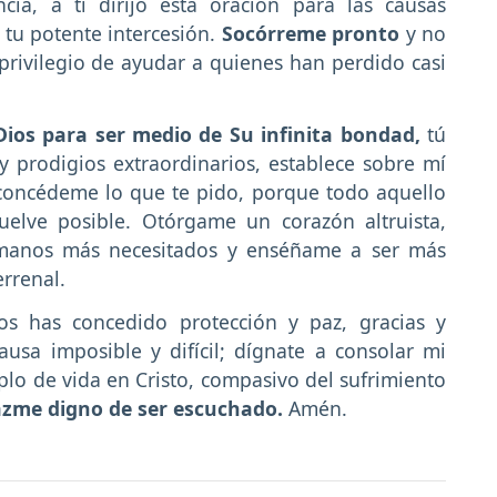
ia, a ti dirijo esta oración para las causas
tu potente intercesión.
Socórreme pronto
y no
privilegio de ayudar a quienes han perdido casi
Dios para ser medio de Su infinita bondad,
tú
 prodigios extraordinarios, establece sobre mí
 concédeme lo que te pido, porque todo aquello
elve posible. Otórgame un corazón altruista,
rmanos más necesitados y enséñame a ser más
rrenal.
os has concedido protección y paz, gracias y
usa imposible y difícil; dígnate a consolar mi
lo de vida en Cristo, compasivo del sufrimiento
zme digno de ser escuchado.
Amén.