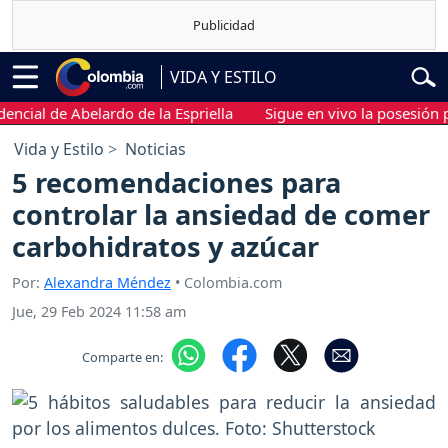
VIDA Y ESTILO
al de Abelardo de la Espriella
Sigue en vivo la posesión presid
Vida y Estilo
Noticias
5 recomendaciones para
controlar la ansiedad de comer
carbohidratos y azúcar
Por:
Alexandra Méndez
• Colombia.com
Jue, 29 Feb 2024 11:58 am
Comparte en: