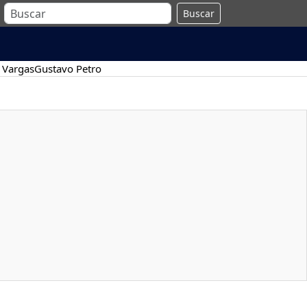
Buscar
 Vargas
Gustavo Petro