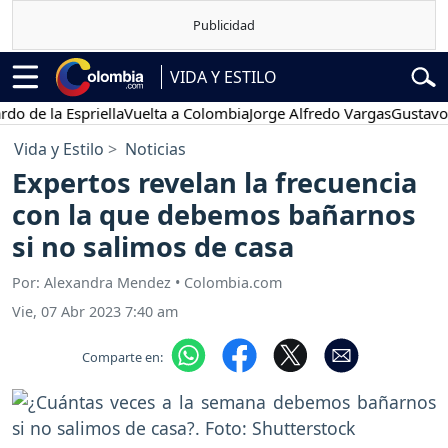
VIDA Y ESTILO
la Espriella
Vuelta a Colombia
Jorge Alfredo Vargas
Gustavo Petro
Vida y Estilo
Noticias
Expertos revelan la frecuencia
con la que debemos bañarnos
si no salimos de casa
Por: Alexandra Mendez • Colombia.com
Vie, 07 Abr 2023 7:40 am
Comparte en: