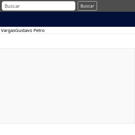
Buscar
 Vargas
Gustavo Petro