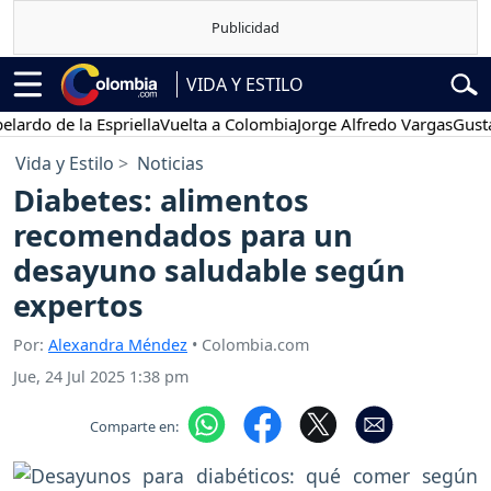
VIDA Y ESTILO
 de la Espriella
Vuelta a Colombia
Jorge Alfredo Vargas
Gustavo Pe
Vida y Estilo
Noticias
Diabetes: alimentos
recomendados para un
desayuno saludable según
expertos
Por:
Alexandra Méndez
• Colombia.com
Jue, 24 Jul 2025 1:38 pm
Comparte en: