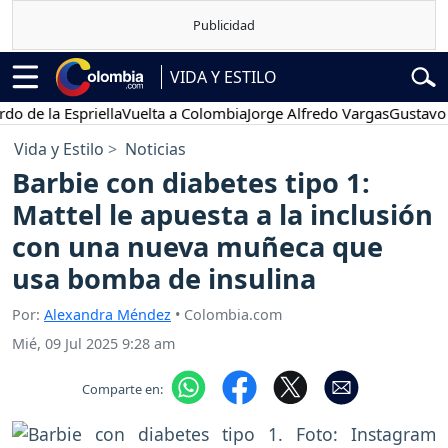
VIDA Y ESTILO
a Espriella
Vuelta a Colombia
Jorge Alfredo Vargas
Gustavo Petro
Vida y Estilo
Noticias
Barbie con diabetes tipo 1:
Mattel le apuesta a la inclusión
con una nueva muñeca que
usa bomba de insulina
Por:
Alexandra Méndez
• Colombia.com
Mié, 09 Jul 2025 9:28 am
Comparte en: