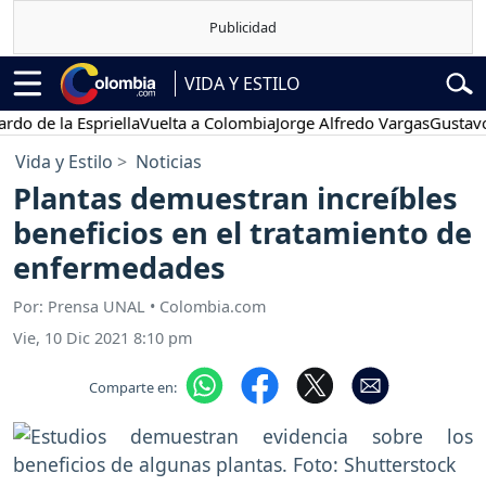
VIDA Y ESTILO
 la Espriella
Vuelta a Colombia
Jorge Alfredo Vargas
Gustavo Petr
Vida y Estilo
Noticias
Plantas demuestran increíbles
beneficios en el tratamiento de
enfermedades
Por: Prensa UNAL • Colombia.com
Vie, 10 Dic 2021 8:10 pm
Comparte en: