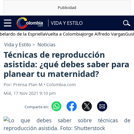
VIDA Y ESTILO
 de la Espriella
Vuelta a Colombia
Jorge Alfredo Vargas
Gustavo P
Vida y Estilo
Noticias
Técnicas de reproducción
asistida: ¿qué debes saber para
planear tu maternidad?
Por: Prensa Plan M • Colombia.com
Mié, 17 Nov 2021 9:10 pm
Comparte en: