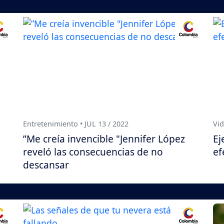
Entretenimiento • JUL 13 / 2022
Vid
”Me creía invencible "Jennifer López
Ej
reveló las consecuencias de no
ef
descansar