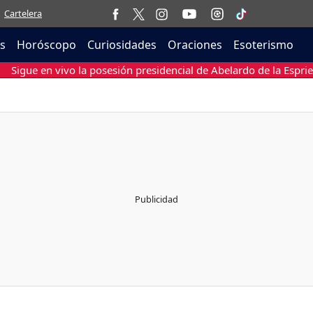
Cartelera
as
Horóscopo
Curiosidades
Oraciones
Esoterismo
Sigue en vivo la posesión presidencial de Abelardo de la Esprie