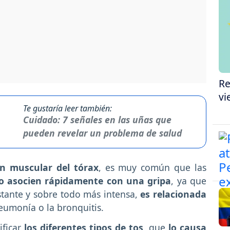
Re
vi
Te gustaría leer también:
Cuidado: 7 señales en las uñas que
pueden revelar un problema de salud
ón muscular del tórax
, es muy común que las
lo asocien rápidamente con una gripa
, ya que
stante y sobre todo más intensa,
es relacionada
neumonía o la bronquitis.
ificar
los diferentes tipos de tos
, que
lo causa