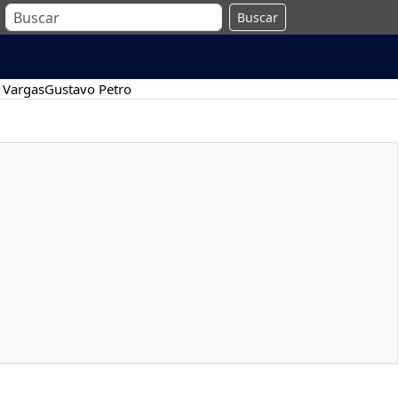
Buscar
 Vargas
Gustavo Petro