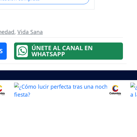
medad
,
Vida Sana
ÚNETE AL CANAL EN
S
WHATSAPP