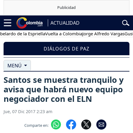
ACTUALIDAD
o de la Espriella
Vuelta a Colombia
Jorge Alfredo Vargas
Gustavo P
DIÁLOGOS DE PAZ
MENÚ
Santos se muestra tranquilo y
avisa que habrá nuevo equipo
negociador con el ELN
Jue, 07 Dic 2017 2:23 am
Comparte en: