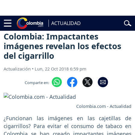
elardo de la Espriella
Vuelta a Colombia
Jorge Alfredo Vargas
Gust
ACTUALIDAD
Actualidad
Mundo
Colombia: Impactantes
imágenes revelan los efectos
del cigarrillo
Actualización
•
Lun, 22 Oct 2018 6:59 pm
Comparte en:
Colombia.com - Actualidad
¿Funcionan las imágenes en las cajetillas de
cigarrillos? Para evitar el consumo de tabaco en
Colombia se han creado impactantes imágenes