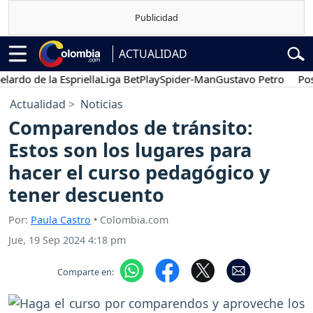
ACTUALIDAD
 de la Espriella
Liga BetPlay
Spider-Man
Gustavo Petro
Posesión
Actualidad
Noticias
Comparendos de tránsito:
Estos son los lugares para
hacer el curso pedagógico y
tener descuento
Por:
Paula Castro
• Colombia.com
Jue, 19 Sep 2024 4:18 pm
Comparte en: