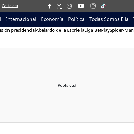
Cartelera
l
Internacional
Economía
Política
Todas Somos Ella
sión presidencial
Abelardo de la Espriella
Liga BetPlay
Spider-Man