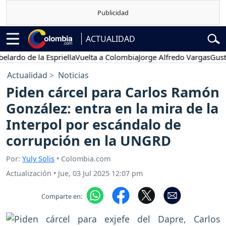
ACTUALIDAD
 de la Espriella
Vuelta a Colombia
Jorge Alfredo Vargas
Gustavo P
Actualidad
Noticias
Piden cárcel para Carlos Ramón
González: entra en la mira de la
Interpol por escándalo de
corrupción en la UNGRD
Por:
Yuly Solis
• Colombia.com
Actualización
•
Jue, 03 Jul 2025 12:07 pm
Comparte en: