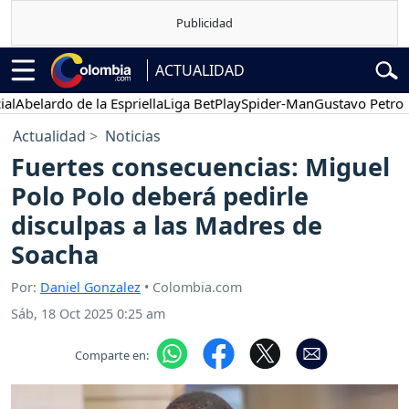
ACTUALIDAD
belardo de la Espriella
Liga BetPlay
Spider-Man
Gustavo Petro
Po
Actualidad
Noticias
Fuertes consecuencias: Miguel
Polo Polo deberá pedirle
disculpas a las Madres de
Soacha
Por:
Daniel Gonzalez
• Colombia.com
Sáb, 18 Oct 2025 0:25 am
Comparte en: