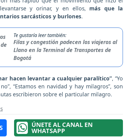
eron más rápido que el movimiento que hizo el
evantarse y orinar, y en ellos,
más que la
ntarios sarcásticos y burlones
.
Te gustaría leer también:
Filas y congestión padecen los viajeros al
Llano en la Terminal de Transportes de
Bogotá
ar hacen levantar a cualquier paralítico”
, “Yo
 no”, “Estamos en navidad y hay milagros”, son
tas escribieron sobre el particular milagro.
as
ÚNETE AL CANAL EN
S
WHATSAPP