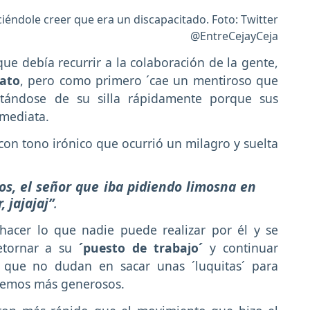
iéndole creer que era un discapacitado. Foto: Twitter
@EntreCejayCeja
ue debía recurrir a la colaboración de la gente,
vato
, pero como primero ´cae un mentiroso que
antándose de su silla rápidamente porque sus
nmediata.
on tono irónico que ocurrió un milagro y suelta
os, el señor que iba pidiendo limosna en
, jajajaj”
.
hacer lo que nadie puede realizar por él y se
etornar a su
´puesto de trabajo´
y continuar
 que no dudan en sacar unas ´luquitas´ para
vemos más generosos.