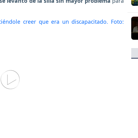
se levantó de la silla sin mayor problema
para