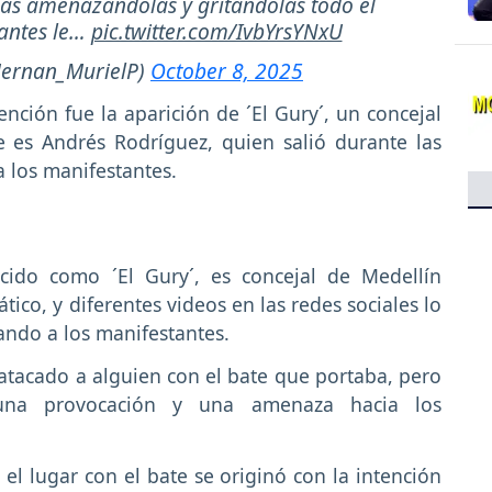
nas amenazándolas y gritándolas todo el
tantes le…
pic.twitter.com/IvbYrsYNxU
ernan_MurielP)
October 8, 2025
ción fue la aparición de ´El Gury´, un concejal
 es Andrés Rodríguez, quien salió durante las
 los manifestantes.
cido como ´El Gury´, es concejal de Medellín
ico, y diferentes videos en las redes sociales lo
ndo a los manifestantes.
atacado a alguien con el bate que portaba, pero
una provocación y una amenaza hacia los
l lugar con el bate se originó con la intención