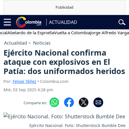
ACTUALIDAD
belardo de la Espriella
Vuelta a Colombia
Jorge Alfredo Vargas
Gust
Actualidad
Noticias
Ejército Nacional confirma
ataque con explosivos en El
Patía: dos uniformados heridos
Por:
Felipe Téllez
• Colombia.com
Mié, 03 Sep 2025 4:28 pm
Comparte en:
Ejército Nacional. Foto: Shutterstock Bumble Dee