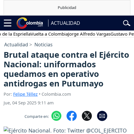
ACTUALIDAD
Espriella
Vuelta a Colombia
Jorge Alfredo Vargas
Gustavo Petro
Actualidad
Noticias
Brutal ataque contra el Ejército
Nacional: uniformados
quedamos en operativo
antidrogas en Putumayo
Por:
Felipe Téllez
• Colombia.com
Jue, 04 Sep 2025 9:11 am
Comparte en: