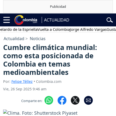
ACTUALIDAD
 de la Espriella
Vuelta a Colombia
Jorge Alfredo Vargas
Gustavo P
Actualidad
Noticias
Cumbre climática mundial:
como esta posicionada de
Colombia en temas
medioambientales
Por:
Felipe Téllez
• Colombia.com
Vie, 26 Sep 2025 9:46 am
Comparte en: