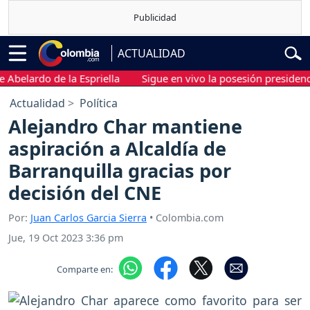
ACTUALIDAD
lardo de la Espriella
Sigue en vivo la posesión presidencial de
Actualidad
Política
Alejandro Char mantiene
aspiración a Alcaldía de
Barranquilla gracias por
decisión del CNE
Por:
Juan Carlos Garcia Sierra
• Colombia.com
Jue, 19 Oct 2023 3:36 pm
Comparte en: