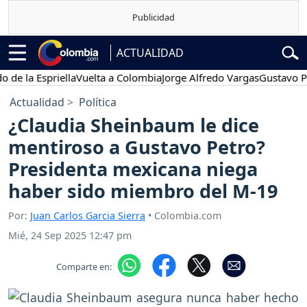
ACTUALIDAD
la Espriella
Vuelta a Colombia
Jorge Alfredo Vargas
Gustavo Petro
Actualidad
Política
¿Claudia Sheinbaum le dice
mentiroso a Gustavo Petro?
Presidenta mexicana niega
haber sido miembro del M-19
Por:
Juan Carlos Garcia Sierra
• Colombia.com
Mié, 24 Sep 2025 12:47 pm
Comparte en: