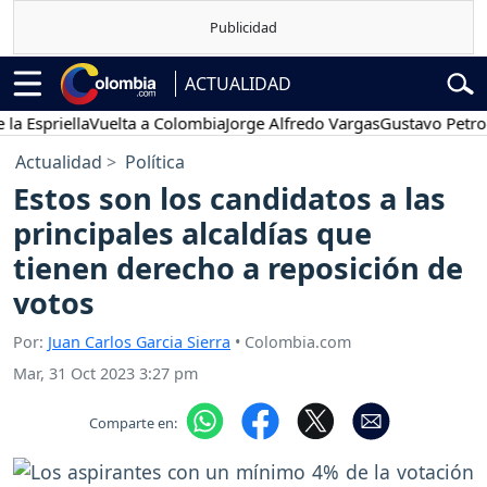
ACTUALIDAD
priella
Vuelta a Colombia
Jorge Alfredo Vargas
Gustavo Petro
Pos
Actualidad
Política
Estos son los candidatos a las
principales alcaldías que
tienen derecho a reposición de
votos
Por:
Juan Carlos Garcia Sierra
• Colombia.com
Mar, 31 Oct 2023 3:27 pm
Comparte en: