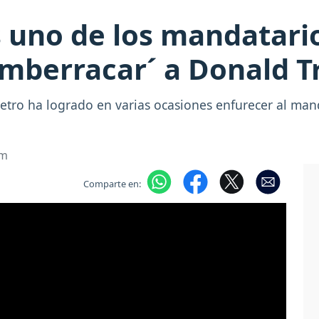
s uno de los mandatari
´emberracar´ a Donald 
etro ha logrado en varias ocasiones enfurecer al ma
om
Comparte en: