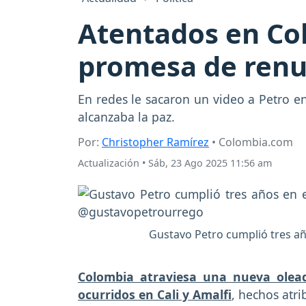
Atentados en Col
promesa de renun
En redes le sacaron un video a Petro e
alcanzaba la paz.
Por:
Christopher Ramírez
• Colombia.com
Actualización
•
Sáb, 23 Ago 2025 11:56 am
Gustavo Petro cumplió tres añ
Colombia atraviesa una nueva olead
ocurridos en Cali y Amalfi
, hechos atri