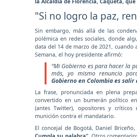
la Alcaldía de Florencia, Caquetá, que
"Si no logro la paz, re
Sin embargo, más allá de las condenas
polémica en redes sociales, donde alg
data del 14 de marzo de 2021, cuando aú
Semana, el hoy presidente afirmó:
“Mi Gobierno es para hacer la p
más, yo mismo renuncio por
Gobierno en Colombia es salir 
La frase, pronunciada en plena prepa
convertido en un bumerán político en
(antes Twitter), opositores y críti
munición contra el mandatario.
El concejal de Bogotá, Daniel Briceño,
Cumpla su palabra”
. Otros comentario