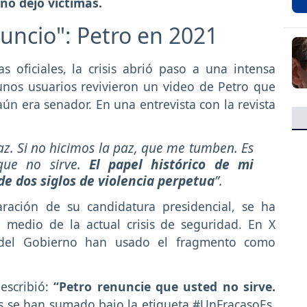
 no dejó víctimas.
nuncio": Petro en 2021
 oficiales, la crisis abrió paso a una intensa
unos usuarios revivieron un video de Petro que
n era senador. En una entrevista con la revista
az. Si no hicimos la paz, que me tumben. Es
que no sirve.
El papel histórico de mi
de dos siglos de violencia perpetua
”.
ración de su candidatura presidencial, se ha
 medio de la actual crisis de seguridad. En X
cos del Gobierno han usado el fragmento como
 escribió:
“Petro renuncie que usted no sirve.
s se han sumado bajo la etiqueta #UnFracasoEs,