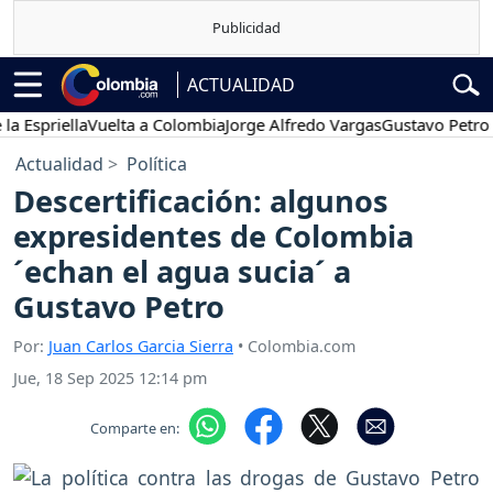
ACTUALIDAD
iella
Vuelta a Colombia
Jorge Alfredo Vargas
Gustavo Petro
Pose
Actualidad
Política
Descertificación: algunos
expresidentes de Colombia
´echan el agua sucia´ a
Gustavo Petro
Por:
Juan Carlos Garcia Sierra
• Colombia.com
Jue, 18 Sep 2025 12:14 pm
Comparte en: