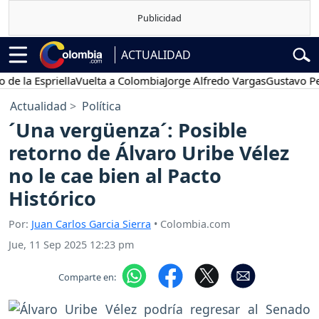
ACTUALIDAD
 Espriella
Vuelta a Colombia
Jorge Alfredo Vargas
Gustavo Petro
Actualidad
Política
´Una vergüenza´: Posible
retorno de Álvaro Uribe Vélez
no le cae bien al Pacto
Histórico
Por:
Juan Carlos Garcia Sierra
• Colombia.com
Jue, 11 Sep 2025 12:23 pm
Comparte en: