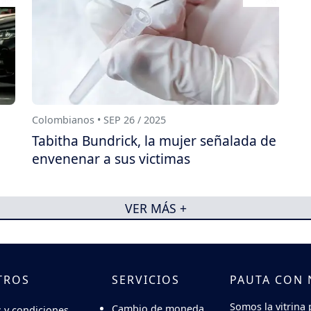
Colombianos • SEP 26 / 2025
Tabitha Bundrick, la mujer señalada de
envenenar a sus victimas
VER MÁS +
TROS
SERVICIOS
PAUTA CON
Somos la vitrina 
Cambio de moneda
 y condiciones