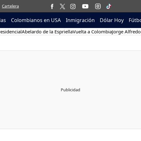
Cartelera
ias
Colombianos en USA
Inmigración
Dólar Hoy
Fútb
esidencial
Abelardo de la Espriella
Vuelta a Colombia
Jorge Alfredo