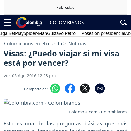
COLOMBIANOS
 BetPlay
Spider-Man
Gustavo Petro
Posesión presidencial
Abelard
Colombianos en el mundo
Noticias
Visas: ¿Puedo viajar si mi visa
está por vencer?
Vie, 05 Ago 2016 12:23 pm
Comparte en:
Colombia.com - Colombianos
Esta es una de las preguntas básicas que más
preguntan quienes tienen la visa americana. Aquí